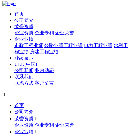
首页
公司简介
荣誉资质
企业资质
企业专利
企业荣誉
企业业绩
市政工程业绩
公路业绩工程业绩
电力工程业绩
水利工
程业绩
房建工程业绩
业绩展示
UED(中国)
公司新闻
业内动态
联系我们
联系方式
客户留言

首页
公司简介
荣誉资质

企业资质
企业专利
企业荣誉
企业业绩
