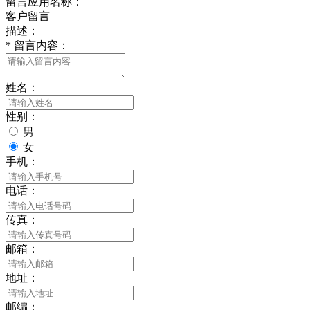
留言应用名称：
客户留言
描述：
*
留言内容：
姓名：
性别：
男
女
手机：
电话：
传真：
邮箱：
地址：
邮编：