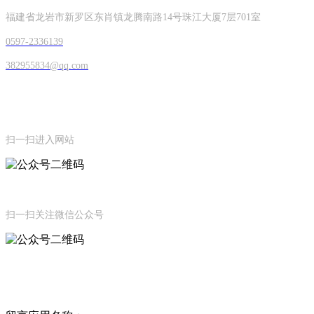
福建省龙岩市新罗区东肖镇龙腾南路14号珠江大厦7层701室
0597-2336139
382955834@qq.com
WEBSITE QR CODE
网站二维码
扫一扫进入网站
微信公众号
扫一扫关注微信公众号
ONLINE MESSAGE
联系方式