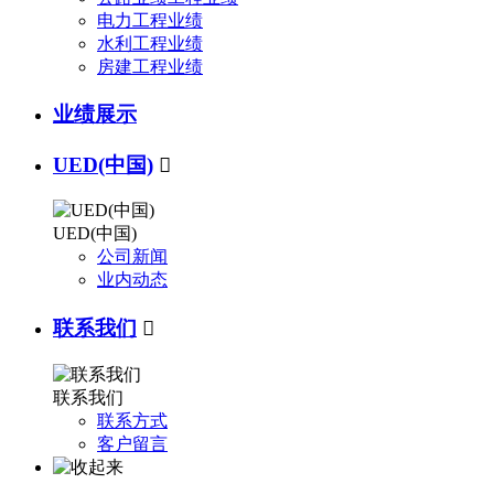
电力工程业绩
水利工程业绩
房建工程业绩
业绩展示
UED(中国)

UED(中国)
公司新闻
业内动态
联系我们

联系我们
联系方式
客户留言