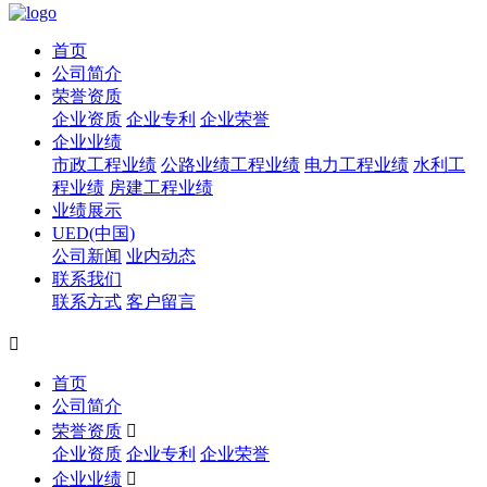
首页
公司简介
荣誉资质
企业资质
企业专利
企业荣誉
企业业绩
市政工程业绩
公路业绩工程业绩
电力工程业绩
水利工
程业绩
房建工程业绩
业绩展示
UED(中国)
公司新闻
业内动态
联系我们
联系方式
客户留言

首页
公司简介
荣誉资质

企业资质
企业专利
企业荣誉
企业业绩
