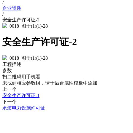
/
企业资质
/
安全生产许可证-2
安全生产许可证-2
工程描述
参数
扫二维码用手机看
未找到相应参数组，请于后台属性模板中添加
上一个
安全生产许可证-1
下一个
承装电力设施许可证
CONTACT INFORMATION
联系方式