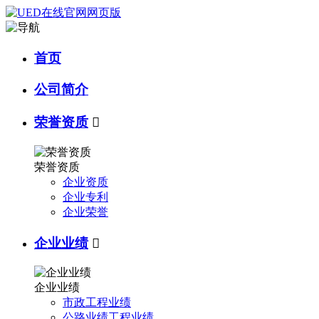
首页
公司简介
荣誉资质

荣誉资质
企业资质
企业专利
企业荣誉
企业业绩

企业业绩
市政工程业绩
公路业绩工程业绩