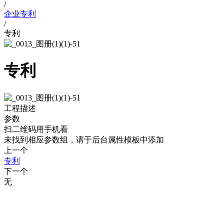
/
企业专利
/
专利
专利
工程描述
参数
扫二维码用手机看
未找到相应参数组，请于后台属性模板中添加
上一个
专利
下一个
无
CONTACT INFORMATION
联系方式