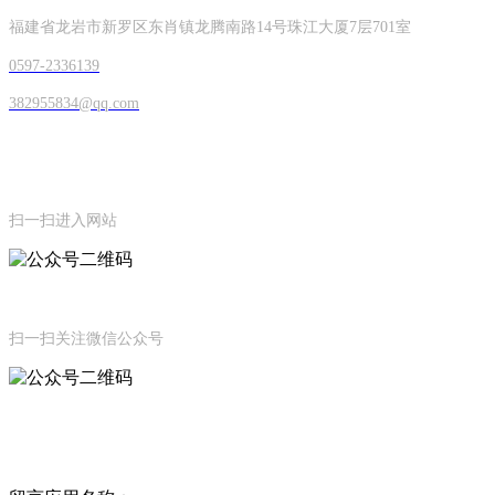
福建省龙岩市新罗区东肖镇龙腾南路14号珠江大厦7层701室
0597-2336139
382955834@qq.com
WEBSITE QR CODE
网站二维码
扫一扫进入网站
微信公众号
扫一扫关注微信公众号
ONLINE MESSAGE
联系方式