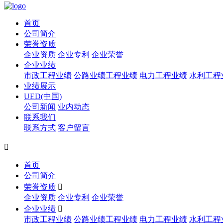
首页
公司简介
荣誉资质
企业资质
企业专利
企业荣誉
企业业绩
市政工程业绩
公路业绩工程业绩
电力工程业绩
水利工程
业绩展示
UED(中国)
公司新闻
业内动态
联系我们
联系方式
客户留言

首页
公司简介
荣誉资质

企业资质
企业专利
企业荣誉
企业业绩

市政工程业绩
公路业绩工程业绩
电力工程业绩
水利工程