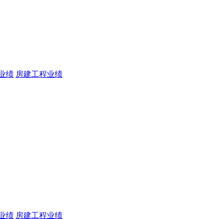
业绩
房建工程业绩
业绩
房建工程业绩