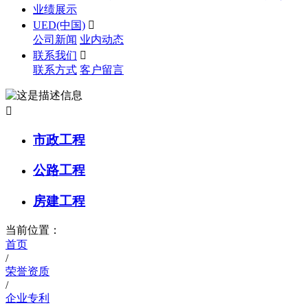
业绩展示
UED(中国)

公司新闻
业内动态
联系我们

联系方式
客户留言

市政工程
公路工程
房建工程
当前位置：
首页
/
荣誉资质
/
企业专利