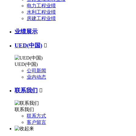
电力工程业绩
水利工程业绩
房建工程业绩
业绩展示
UED(中国)

UED(中国)
公司新闻
业内动态
联系我们

联系我们
联系方式
客户留言