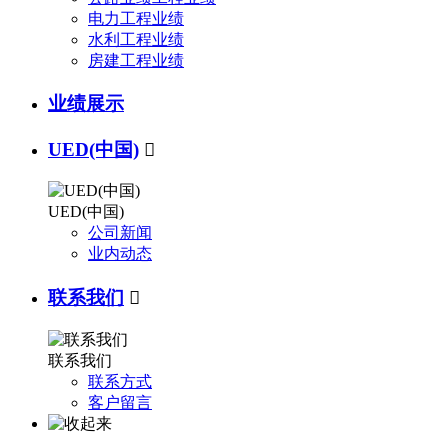
电力工程业绩
水利工程业绩
房建工程业绩
业绩展示
UED(中国)

UED(中国)
公司新闻
业内动态
联系我们

联系我们
联系方式
客户留言